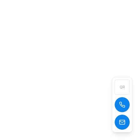
QR
+400 828 6775
goldenssr@goldenssr.com,info@goldenssr.com