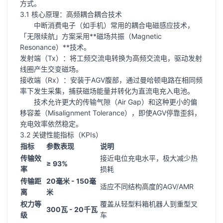
方式。
3.1 核心原理：高频耦合耦合技术
中断消费电子（如手机）常用的耦合电磁感应技术，
「无限续航」方案采用**磁场共振（Magnetic
Resonance）**技术。
发射端（Tx）：将工频交流电转换为高频交流电，驱动发射
线圈产生交变磁场。
接收端（Rx）：安装于AGV腹部，通过曼哈顿电路在相同频
率下发生采集，捕获磁场能量并转化为直流电充入电池。
技术允许更大的传输气隙（Air Gap）和这种更小的偏
移容差（Misalignment Tolerance），即使AGV停靠歪斜，
充电效率依然稳定。
3.2 关键性能指标（KPIs）
指标
参数表现
说明
传输效
接近电位充电水平，极大减少热
≥ 93%
率
损耗
传输距
20毫米 - 150毫
适应不同结构高度的AGV/AMR
离
米
权力等
覆盖从轻型料箱机器人到重型叉
300瓦 - 20千瓦
级
车