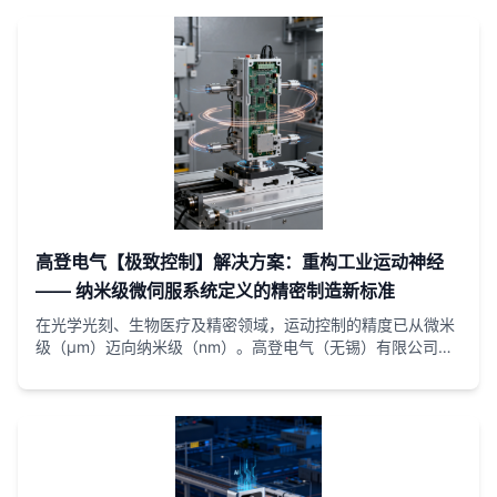
高登电气【极致控制】解决方案：重构工业运动神经
—— 纳米级微伺服系统定义的精密制造新标准
在光学光刻、生物医疗及精密领域，运动控制的精度已从微米
级（μm）迈向纳米级（nm）。高登电气（无锡）有限公司推
出的「极致控制」解决方案，基于先进的模型预测控制
（MPC）算法与24位高分辨率绝对值编码器技术，突破了传统
PID控制的物理极限。该系统实现了3.5kHz的速度环带宽与**
<10nm的尖端工艺，能够实时补偿机械拓扑与负载扰动。作为
符合IEC 61800**标准的工业4.0核心组件，「极致控制」方
案为高端装备提供了“快、准、稳”的运动神经中枢，助力企业