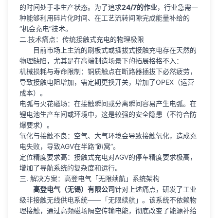
的时间处于非生产状态。为了追求
24/7的作业
，行业急需一
种能够利用碎片化时间、在工艺流转间隙完成能量补给的
“机会充电”技术。
二.技术痛点：传统接触式充电的物理极限
目前市场上主流的刷板式或插拔式接触充电存在天然的
物理缺陷，尤其是在高端制造场景下的拓展格格不入：
机械损耗与寿命限制：铜质触点在断路器插拔下必然疲劳，
导致接触电阻增加，需定期更换开关，增加了OPEX（运营
成本）。
电弧与火花磁场：在接触瞬间或分离瞬间容易产生电弧。在
锂电池生产车间或环境中，这是较强的安全隐患（不符合防
爆要求）。
氧化与接触不良：空气、大气环境会导致接触氧化，造成充
电失败，导致AGV在半路“趴窝”。
定位精度要求高：接触式充电对AGV的停车精度要求极高，
增加了导航系统的复杂度和运行。
三. 解决方案：高登电气「无限续航」系统架构
高登电气（无锡）有限公司
针对上述痛点，研发了工业
级非接触无线供电系统——「无限续航」。该系统不依赖物
理接触，通过高频磁场隔空传输电能，彻底改变了能源补给