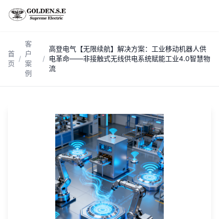
跳到主内容
客
高登电气【无限续航】解决方案：工业移动机器人供
首
户
/
/
电革命——非接触式无线供电系统赋能工业4.0智慧物
页
案
流
例