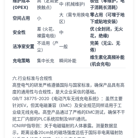
维护成本
高（定期更
极低（零维护，电
中 (机械维护)
(OPEX)
换触点）
子消耗长消耗）
大（需专用换电
零占用（可埋于地
空间占用
小
区）
下或贴地安装）
差 (火花、
优 (全封闭，无火
安全性
中
裸露电极)
花，绝缘)
不适用（产
完美（无尘、无
洁净室安置
一般
尘）
倦）
维生素化高频补能
充电策略
集中长充
瞬间补能
(机会充电)
六.行业标准与合规性
高登电气的研发严格遵循国际与国家标准，确保产品具有高
度的通用性与合规性，是大企业采信的基础。
GB/T 38775-2020《电动汽车无线充电系统》：虽然主要
针对EV，但其电磁兼容（EMC）及安全规范同样适用于工
业级无线充电。高登产品通过了严格的EMC测试，确保不干
扰工厂内部的PLC系统控制及WiFi通讯。
ICNIRP指导则：关于电磁辐射的人体暴露。测量数据显
示，距离设备20cm处的磁场强度远低于国际非电离辐射防