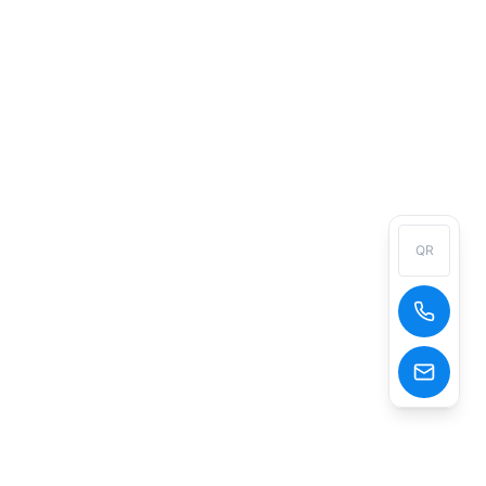
QR
+400 828 6775
goldenssr@goldenssr.com,info@goldenssr.com