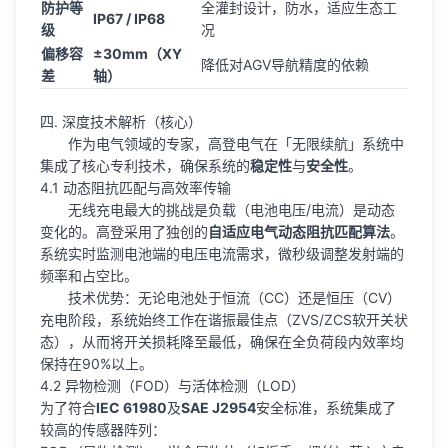
防护等
全灌封设计，防水，适应生态工
IP67 / IP68
级
况
偏移容
±30mm（XY
降低对AGV导航精度的依赖
差
轴）
四. 深度技术解析（核心）
作为电气领域的专家，高登电气在「无限续航」系统中
集成了核心专利技术，确保系统的
稳定性
与
安全性
。
4.1 动态阻抗匹配与高效率传输
无线充电最大的挑战是负载（电池电压/电流）是动态
变化的。高登采用了独创的
自适应电气动态阻抗匹配算法
。
系统实时监测电池端的电压电流需求，微秒级调整发射端的
频率和占空比。
技术优势：无论电池处于恒流（CC）还是恒压（CV）
充电阶段，系统始终工作在谐振最佳点（ZVS/ZCS软开关状
态），从而将开关损耗降至最低，确保在全负荷段内效率均
保持在90%以上。
4.2 异物检测（FOD）与活体检测（LOD）
为了符合
IEC 61980
及
SAE J2954
安全标准，系统集成了
较高的传感器阵列：