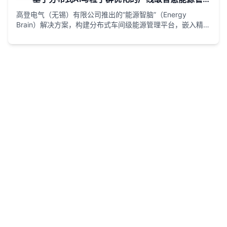
系统革命
高登电气（无锡）有限公司推出的“能源智脑”（Energy
Brain）解决方案，构建分布式车间级能源管理平台，嵌入精细
化计量与协调控制功能，通过改进型粒子群优化算法实现“削峰
填谷”，联动MES/ERP系统优化能耗与生产排程。该方案针对
工业能源管理的无序痛点，从被动监测转向主动调度，实时监
控设备级数据，动态调整功率输出与启动时序，综合电费下降
18%以上，碳减排贡献22%。适用于汽车、化工、建材等领
域，助力“双碳”目标。根据IEA《World Energy Outlook
2025》，工业能源效率提升可减少全球碳排放12%-15%。高
登电气凭借UL、CE、IATF16949认证，确保系统可靠性，已
服务宁德时代、比亚迪等顶级客户。