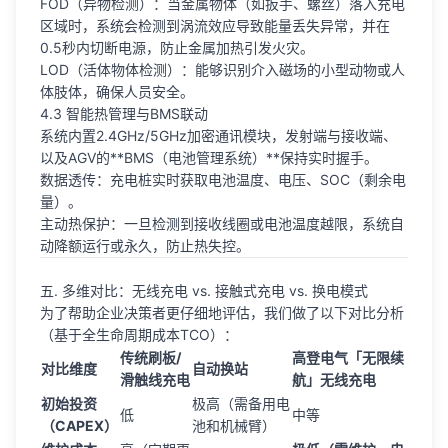
FOD（异物检测）：当金属物体（如扳手、螺丝）落入充电
区域时，系统会检测到涡流效应导致能量丢失异常，并在
0.5秒内切断电源，防止金属加热引发火灾。
LOD（活体物体检测）：能够识别介入磁场的小型动物或人
体肢体，确保人员安全。
4.3 智能热管理与BMS联动
系统内置2.4GHz/5GHz加密通讯模块，发射端与接收端、
以及AGV的**BMS（电池管理系统）**保持实时握手。
数据透传：充电桩实时获取电池温度、电压、SOC（剩余电
量）。
主动热保护：一旦检测到接收线圈或电池温度越限，系统自
动降额运行或永久，防止热失控。
五. 多维对比：无线充电 vs. 接触式充电 vs. 换电模式
为了帮助企业决策者更仔细地评估，我们做了以下对比分析
（基于全生命周期成本TCO）：
传统刷板/
高登电气「无限续
对比维度
自动换站
滑触线充电
航」无线充电
初始投资
极高（需备用电
低
中等
（CAPEX）
池和机械臂）