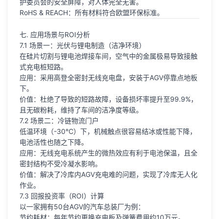
护委员会的安全屏障，对人体完全无害。
RoHS & REACH：所有材料符合欧盟环保标准。
七. 应用场景与ROI分析
7.1 场景一：光伏与锂电制造（洁净环境）
在硅片切割与锂电池焊接车间，空气中的金属极易导致接触
式充电桩短路。
应用：采用高登全密封无线充电盘，安装于AGV停靠点地板
下。
价值：杜绝了导致的短路故障，设备损坏率提升至99.9%，
且无碳粉耗，维持了车间的洁净度等级。
7.2 场景二：冷链物流门户
低温环境（-30℃）下，机械触点很容易结冰或性能下降，
电池活性也随之下降。
应用：无线充电系统产生的微热效应有利于电池保温，且全
密封结构不受冷凝水影响。
价值：解决了冷库内AGV充电难的问题，实现了冷库无人化
作业。
7.3 回报投资率（ROI）计算
以一家拥有50台AGV的汽车总装厂为例：
节约耗材：每年节约更换充电板及弹簧费用约10万元。