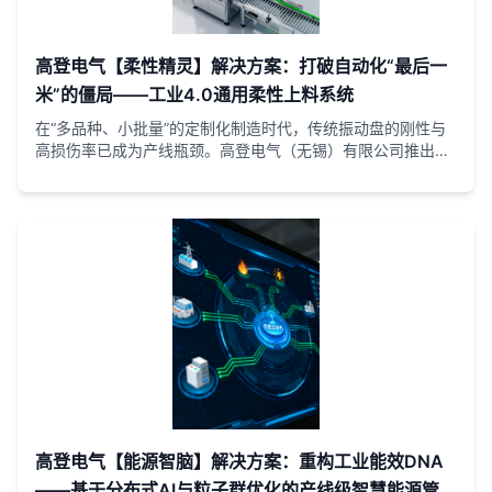
高登电气【柔性精灵】解决方案：打破自动化“最后一
米”的僵局——工业4.0通用柔性上料系统
在“多品种、小批量”的定制化制造时代，传统振动盘的刚性与
高损伤率已成为产线瓶颈。高登电气（无锡）有限公司推出的
「柔性精灵」智能供料系统，融合了音圈电机（VCM）驱动技
术与AI视觉引导，彻底颠覆了零件上料方式。该系统通过三轴
可控振动，能处理恶劣、异形及易损精密元件，实现0.1秒快速
切换库存，且库存损坏率趋近于零。作为连接散乱零件与工业
机器人的“智慧桥梁”、「柔性精灵」完美车辆3C电子、汽车精
密件及医疗器械等场景，助力企业构建高弹性的敏捷生产线。
高登电气【能源智脑】解决方案：重构工业能效DNA
——基于分布式AI与粒子群优化的产线级智慧能源管理